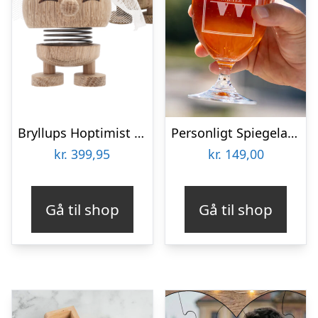
Bryllups Hoptimist Brud – small
Personligt Spiegelau Ølglas med Gravering – Bogstav & Navn
kr.
399,95
kr.
149,00
Gå til shop
Gå til shop