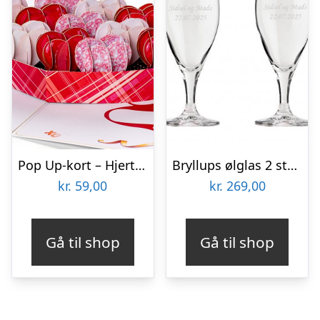
Pop Up-kort – Hjerter i Æske
Bryllups ølglas 2 stk 40 cl
kr.
59,00
kr.
269,00
Gå til shop
Gå til shop