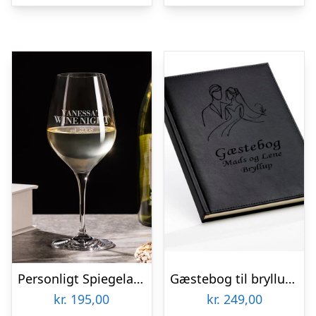
Personligt Spiegelau Hvidvinsglas med Gravering – Egen Tekst
Gæstebog til bryllup – Sort – B5
kr.
195,00
kr.
249,00