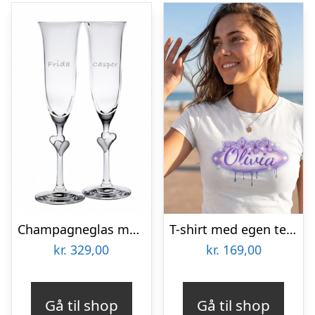
Champagneglas med hvide hjerter på stilk – perfekt til bryllup
T-shirt med egen tekst – Midnight Sun
kr.
329,00
kr.
169,00
Gå til shop
Gå til shop