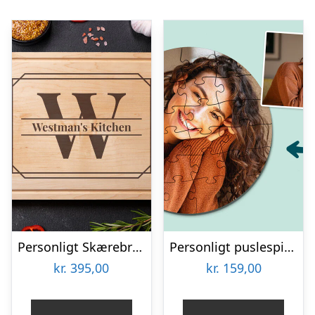
Personligt Skærebræt i Træ med Bogstav & Tekst
Personligt puslespil med Billede – Rundt
kr.
395,00
kr.
159,00