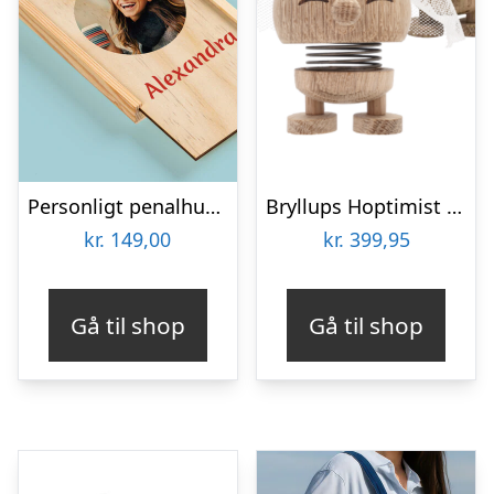
Personligt penalhus med foto & tekst
Bryllups Hoptimist Brud – small
kr.
149,00
kr.
399,95
Gå til shop
Gå til shop