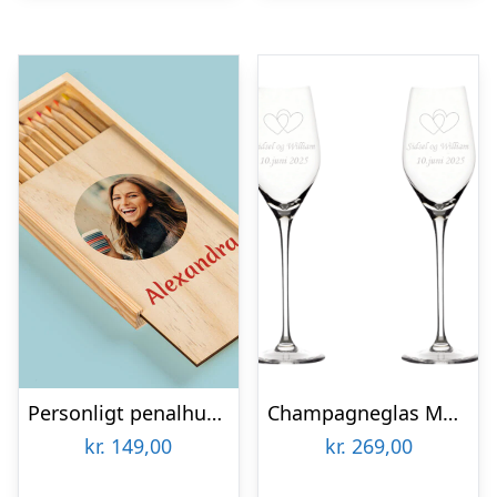
Personligt penalhus med foto & tekst
Champagneglas Med Gravering Til Bryllup 2 Stk – Aida Passion Connoisseur
kr.
149,00
kr.
269,00