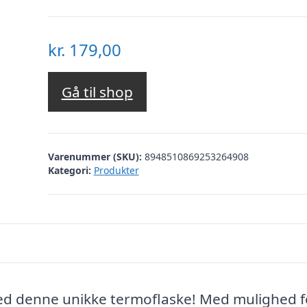
kr.
179,00
Gå til shop
Varenummer (SKU):
8948510869253264908
Kategori:
Produkter
ed denne unikke termoflaske! Med mulighed f