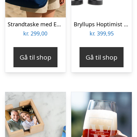
Strandtaske med Eget Design
Bryllups Hoptimist Gom – small
kr.
299,00
kr.
399,95
Gå til shop
Gå til shop