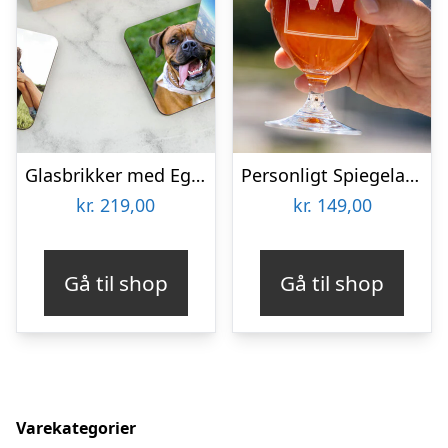
Glasbrikker med Eget Foto – 6-pak
Personligt Spiegelau Ølglas med Gravering – Bogstav & Navn
kr.
219,00
kr.
149,00
Gå til shop
Gå til shop
Varekategorier