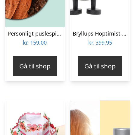
Personligt puslespil med Billede – Rundt
Bryllups Hoptimist Gom – small
kr.
159,00
kr.
399,95
Gå til shop
Gå til shop