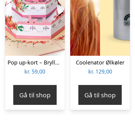
Pop up-kort – Bryllupskage
Coolenator Ølkøler
kr.
59,00
kr.
129,00
Gå til shop
Gå til shop