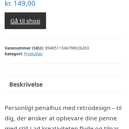
kr.
149,00
Gå til shop
Varenummer (SKU):
8948511546798026263
Kategori:
Produkter
Beskrivelse
Personligt penalhus med retrodesign – til
dig, der ønsker at opbevare dine penne
med stil! Lad kreativiteten flyde og tilpas