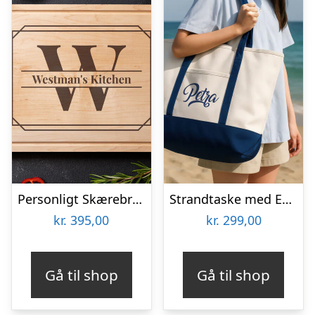
Personligt Skærebræt i Træ med Bogstav & Tekst
Strandtaske med Eget Design
kr.
395,00
kr.
299,00
Gå til shop
Gå til shop