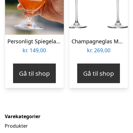
Personligt Spiegelau Ølglas med Gravering – Bogstav & Navn
Champagneglas Med Gravering Til Bryllup 2 Stk – Aida Passion Connoisseur
kr.
149,00
kr.
269,00
Gå til shop
Gå til shop
Varekategorier
Produkter