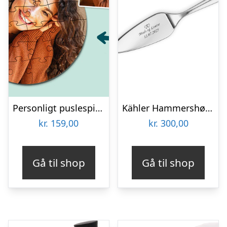
Personligt puslespil med Billede – Rundt
Kähler Hammershøi Kagespade L 28,5 cm
kr.
159,00
kr.
300,00
Gå til shop
Gå til shop