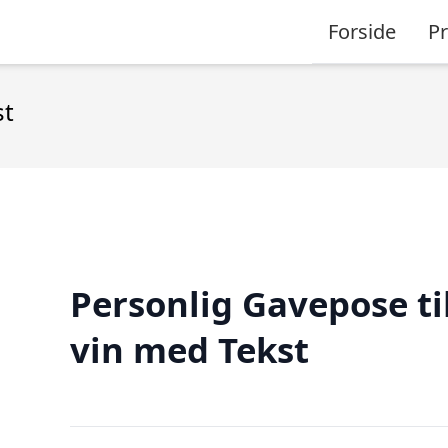
Forside
P
st
Personlig Gavepose ti
vin med Tekst