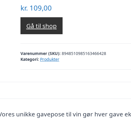
kr.
109,00
Gå til shop
Varenummer (SKU):
8948510985163466428
Kategori:
Produkter
 Vores unikke gavepose til vin gør hver gave e