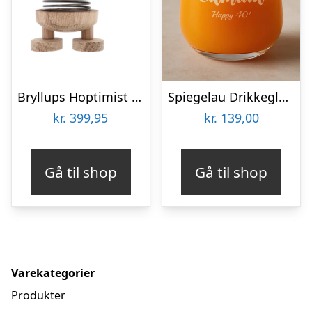
Bryllups Hoptimist Brud – small
Spiegelau Drikkeglas med Gravering – Egen Tekst
kr.
399,95
kr.
139,00
Gå til shop
Gå til shop
Varekategorier
Produkter