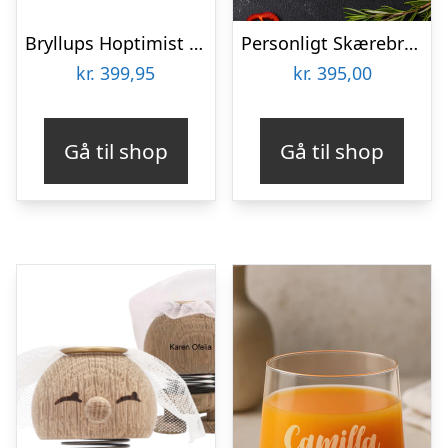
Bryllups Hoptimist Gom – small
Personligt Skærebræt i Træ med Bogstav & Tekst
kr.
399,95
kr.
395,00
Gå til shop
Gå til shop