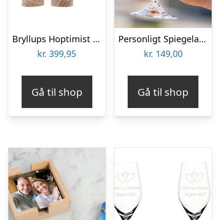
Bryllups Hoptimist Brud – small
Personligt Spiegelau Ølglas med Gravering – Bogstav & Navn
kr.
399,95
kr.
149,00
Gå til shop
Gå til shop