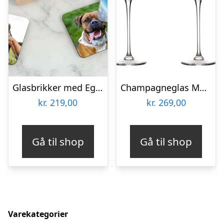
Glasbrikker med Eget Foto – 6-pak
Champagneglas Med Gravering Til Bryllup 2 Stk – Aida Passion Connoisseur
kr.
219,00
kr.
269,00
Gå til shop
Gå til shop
Varekategorier