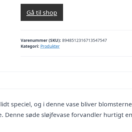
Gå til shop
Varenummer (SKU):
8948512316713547547
Kategori:
Produkter
 lidt speciel, og i denne vase bliver blomsterne
fe. Denne søde sløjfevase forvandler hurtigt en 