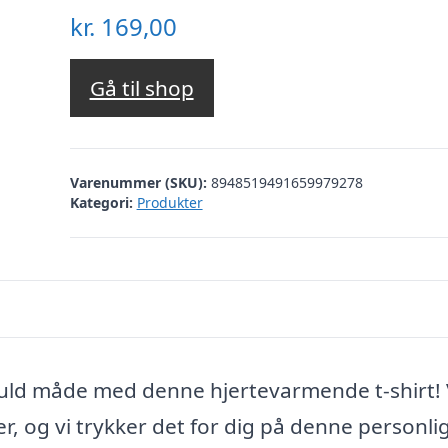
kr.
169,00
Gå til shop
Varenummer (SKU):
8948519491659979278
Kategori:
Produkter
lfuld måde med denne hjertevarmende t-shirt!
er, og vi trykker det for dig på denne personlig