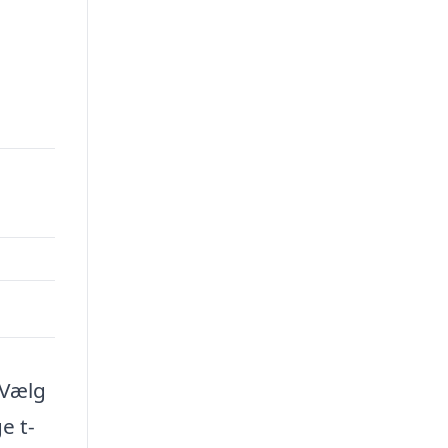
 Vælg
e t-