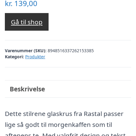
kr.
139,00
Gå til shop
Varenummer (SKU):
8948516337262153385
Kategori:
Produkter
Beskrivelse
Dette stilrene glaskrus fra Rastal passer
lige så godt til morgenkaffen som til
aftenens te. Med valgfrit design og tekst,