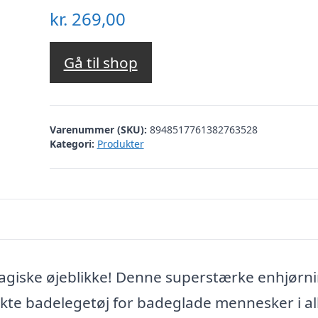
kr.
269,00
Gå til shop
Varenummer (SKU):
8948517761382763528
Kategori:
Produkter
giske øjeblikke! Denne superstærke enhjørn
fekte badelegetøj for badeglade mennesker i al