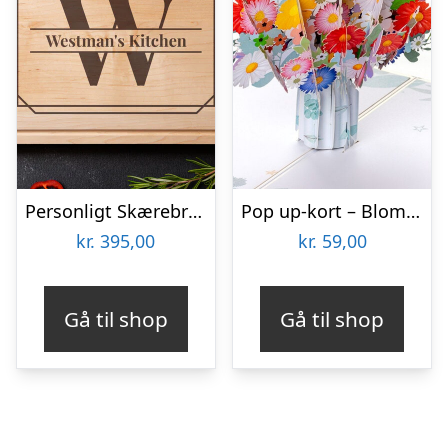
Personligt Skærebræt i Træ med Bogstav & Tekst
Pop up-kort – Blomsterbuket
kr.
395,00
kr.
59,00
Gå til shop
Gå til shop