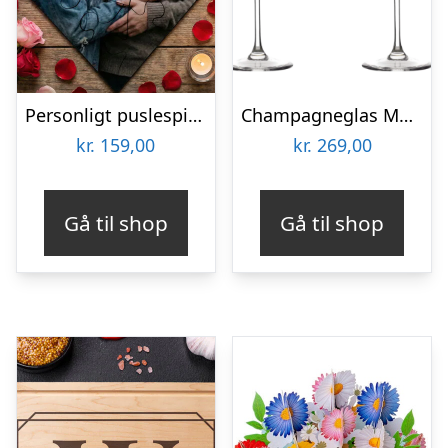
Personligt puslespil med Billede – Hjerte
Champagneglas Med Gravering Til Bryllup 2 Stk – Aida Passion Connoisseur
kr.
159,00
kr.
269,00
Gå til shop
Gå til shop