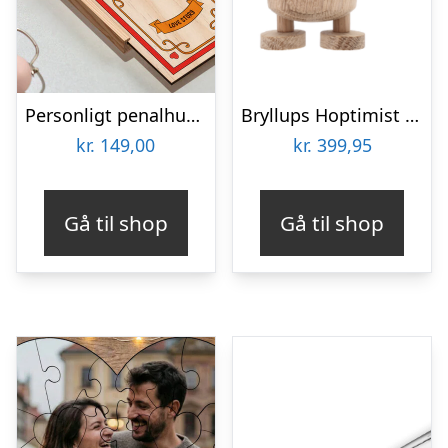
Personligt penalhus med Retrodesign
Bryllups Hoptimist Brud – small
kr.
149,00
kr.
399,95
Gå til shop
Gå til shop