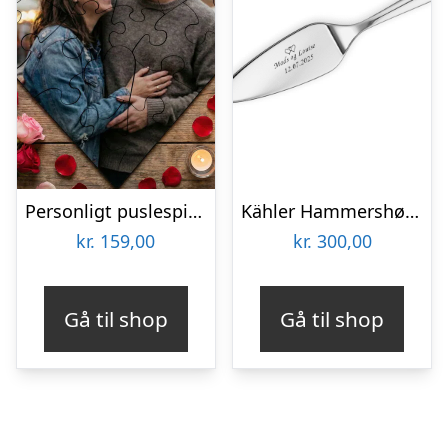
Personligt puslespil med Billede – Hjerte
Kähler Hammershøi Kagespade L 28,5 cm
kr.
159,00
kr.
300,00
Gå til shop
Gå til shop