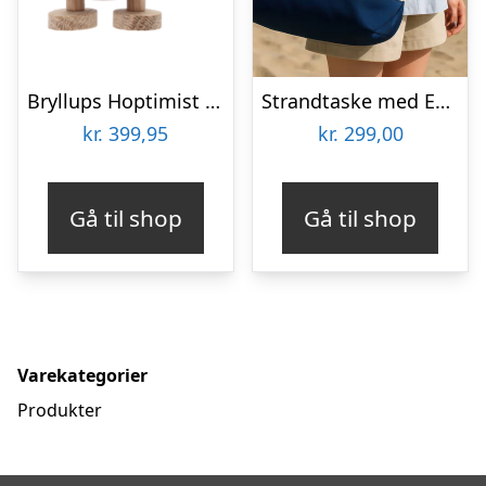
Bryllups Hoptimist Brud – small
Strandtaske med Eget Design
kr.
399,95
kr.
299,00
Gå til shop
Gå til shop
Varekategorier
Produkter